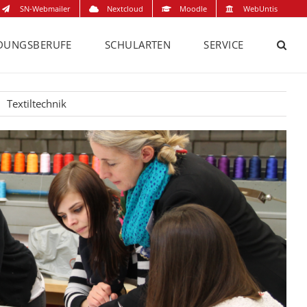
SN-Webmailer
Nextcloud
Moodle
WebUntis
DUNGSBERUFE
SCHULARTEN
SERVICE
Textiltechnik
Änderungsschneiderin/ Änderungsschneider