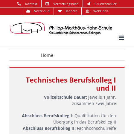
Zum
Kontakt
Vertretungsplan
SN-Webmailer
Inhalt
Nextcloud
Moodle
WebUntis
springen
Home
Technisches Berufskolleg I und II
Technisches Berufskolleg I
und II
Vollzeitschule Dauer:
jeweils 1 Jahr,
zusammen zwei Jahre
Abschluss Berufskolleg I
: Qualifikation für den
Übergang in das Berufskolleg II
Abschluss Berufskolleg II:
Fachhochschulreife